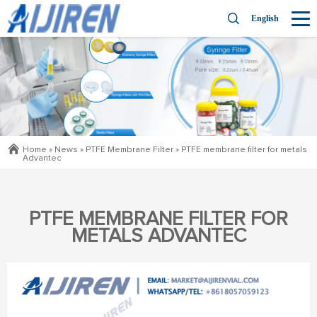
English
Home »
News
»
PTFE Membrane Filter
»
PTFE membrane filter for metals
Advantec
PTFE MEMBRANE FILTER FOR
METALS ADVANTEC