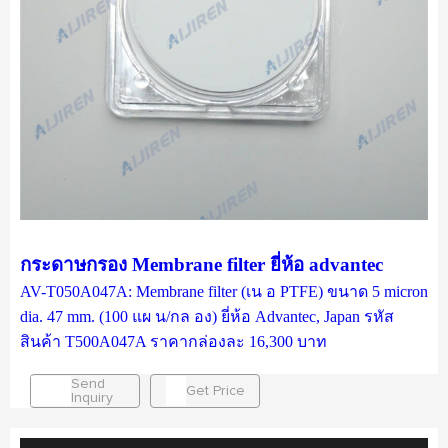
กระดาษกรอง Membrane filter ยี่ห้อ advantec
AV-T050A047A: Membrane filter (เน อ PTFE) ขนาด 5 micron
dia. 47 mm. (100 แผ น/กล อง) ยี่ห้อ Advantec, Japan รหัส
สินค้า T500A047A ราคากล่องละ 16,300 บาท
Send
Get Price
Inquiry