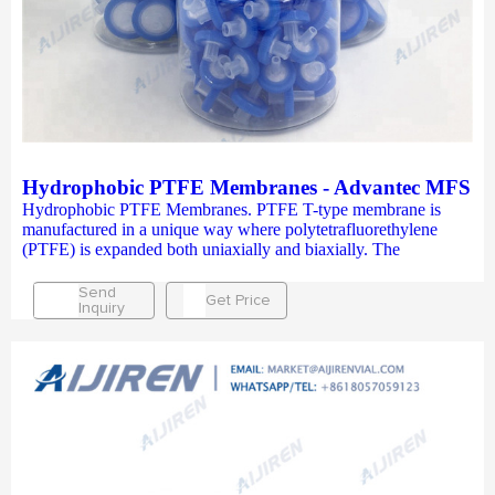
Hydrophobic PTFE Membranes - Advantec MFS
Hydrophobic PTFE Membranes. PTFE T-type membrane is
manufactured in a unique way where polytetrafluorethylene
(PTFE) is expanded both uniaxially and biaxially. The
Send
Get Price
Inquiry