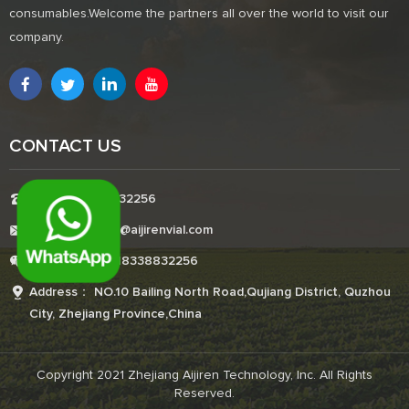
consumables.Welcome the partners all over the world to visit our
company.
CONTACT US
Tel:+8618338832256
E-mail:Boonemi@aijirenvial.com
Whatsapp:+8618338832256
Address： NO.10 Bailing North Road,Qujiang District, Quzhou
City, Zhejiang Province,China
Copyright 2021 Zhejiang Aijiren Technology, Inc. All Rights
Reserved.