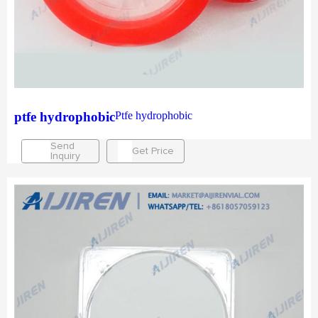
ptfe hydrophobic
Ptfe hydrophobic
Send
Get Price
Inquiry