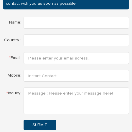
contact with you as soon as possible.
Name:
Country :
*
Email:
Mobile:
*
Inquiry:
SUBMIT